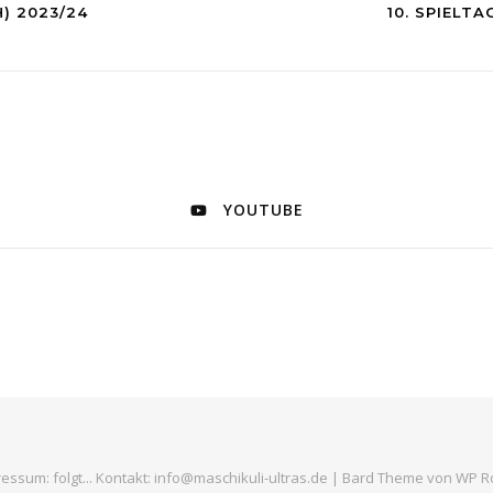
H) 2023/24
10. SPIELT
YOUTUBE
essum: folgt... Kontakt: info@maschikuli-ultras.de |
Bard Theme von
WP R